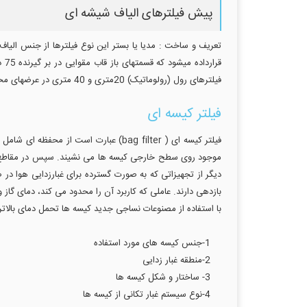
پیش فیلترهای الیاف شیشه ای
قر
فیلترهای رول (رولوماتیک) 20متری و 40 متری در عرضهای مختلف عرضه میگردد .
فیلتر کیسه ای
موجود روی سطح خارجی کیسه ها می نشیند. سپس در مقاطع زمانی
بازدهی دارند. عاملی که کاربرد آن را محدود می کند، دمای گاز
با استفاده از مصنوعات نساجی جدید کیسه ها تحمل دمای بالاتر از 200 درجه سانتی گراد را دارند. عوامل زیر در بگ فیلترها نقش اساسی بازی م
1-جنس کیسه های مورد استفاده
2-منطقه غبار زدایی
3- ساختار و شکل کیسه ها
4-نوع سیستم غبار تکانی از کیسه ها