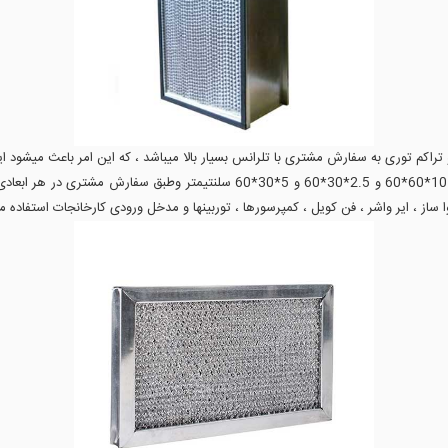
کم توری به سفارش مشتری با تلرانس بسیار بالا میباشد ، که این امر باعث میشود این 
پیش فیلترها معمولا در سایزهای 2.5*60*60 و 5*60*60 و 10*60*60 و 2.5*30*60 و 
ساز ، ایر واشر ، فن کویل ، کمپرسورها ، توربینها و مدخل ورودی کارخانجات استفاده م