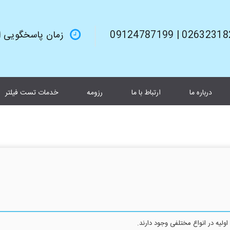
02632318245 | 0912
زمان پاسخگویی از 9صبح تا 6بعد از 
درباره ما
ارتباط با ما
رزومه
خدمات تست فیلتر
ولیه در انواع مختلفی وجود دارند.