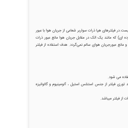
هپا مانند الک کردن نیست.در فیلترهای هپا ذرات سواربر شعاعی از جریان هوا با عبور
 لابه لای لایه‌های آن گیر می‌کنند و شعاع جریان هوا با انعطاف خود از میان شبکه فیلتر عبور می‌کند. بر خلاف فیلترهای Membrane (پرده ای) که مانند یک الک در مقابل جریان هوا مانع عبور ذرات
 مانع عبورجریان هوای سالم نمی‌گردد. هدف استفاده از فیلتر
فاده می شود.
 توری فیلتر از جنس استنلس استیل ، آلومینیوم و گالوانیزه
 از فیلتر میباشد.