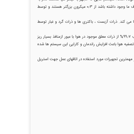
جذب ۹۹٫۷% از ذرات معلق با اندازه بزرگتر از ۰٫۳ میکرون می باشند. این درحالی است که زیان آور ترین ذرات معلق که ممکن است در هوای اطراف ما وجود داشته باشد از ۰٫۳ میکرون بزرگتر هستند و توسط
 می کند. ذرات آزبست ، باکتری ها و ذرات گرد و غبار توسط
هوای اطراف بعد از ورود به دستگاه تصفیه هوا از فیلتر هپا عبور کرده و وارد فضای اتاق می گردد و این گردش به طور مداوم ادامه دارد. به این ترتیب ۹۹٫۷% از ذرات معلق موجود در هوا با عبور ازمنافذ بسیار ریز
ولوژی در دستگاههای تصفیه هوا باعث افزایش راندمان و کارایی این سیستم ها شده
ز مهمترین تجهیزات مورد استفاده در اتاقهای عمل جهت استریل