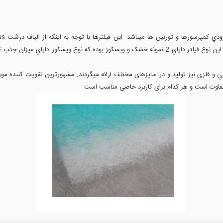
ظرفيت غبارگيري بسيار بالا و افت فشار بسيار مناسبي ميباشند . اين نوع فيلتر داراي 2 نمونه خشک و ويسکو
ي و فلزي نيز توليد و در سايزهاي مختلف ارائه ميگردند. مشهورترین تقویت کننده مو
متفاوت است و هر کدام برای کاربرد خاصی مناسب است.