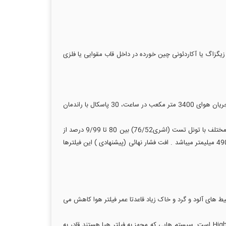
یاف مصنوعی (نبافته ) انتخاب شده که همراه با توری مخافظ با عمق های 50 یا 100 میلیمتر به صورت زیگزاگ یا آکاردئونی چین خورده در داخل قاب مقوایی یا فلزی
این پیش فیلترها که اصطلاحاً به کفی پلیتد و یا پانل مشهور است در طبقه بندی یوروونت تحت درجه EU-3 الی EU-9 بوده و افت فشار اولیه آن در جریان هوای 3400 متر مکعب در ساعت، 30 پاسکال با راندمان
راندمان (افیشنسی ) آنها در جذب ذرات و غبار آتمسفری حدود 30الی 98درصد و قدرت ربایش خاک مصنوعی توسط این پیش فیلترها طی آزمایشات مختلف با تونل تست (اشری76/52) بین 80 تا 9/99 درصد از
نقطه نظر راندمان وزنی مشاهده شده است. ابعاد متداول این پیش فیلترها برابر 600*600 و 300*600 باضخامت 50 و 100 میلیمتر و 50*490*490 میلیمتر میباشد . افت فشار نهائی (پیشنهادی ) این فیلترها
لومتر بسته به شرایت محیط میتواند کارکند. در محیط های آلود و گرد و خاک زیاد قاعدتا عمر فیلتر هوا کاهش می
استفاده از فیلترهای هپا یکی از پر طرفدارترین و موثرترین روش های تصفیه هوا است. HEPA مخفف عبارت High Efficiency Particulate absolute است. سیستم هایی که مجهز به فیلتر هپا هستند قادر به