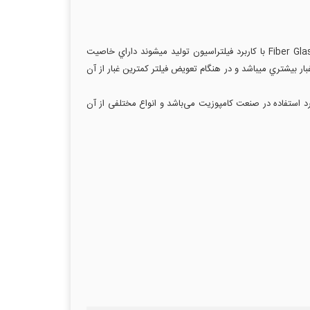
کاربرد اين نوع فيلترها به عنوان پيش فيلتر در مسير هواي ورودي کمپرسورها و توربين ها ميباشد. اين فيلترها با توجه به اينکه از الياف درشت Fiber Glass با کاربرد فيلتراسيون توليد ميشوند داراي خاصيت
ز بوده که نوع ويسکوز داراي ميزان جذب غبار بيشتري ميباشد و در هنگام تعويض فيلتر کمترين غبار از آن
رد استفاده در صنعت کامپوزیت می‌باشد و انواع مختلفی از آن