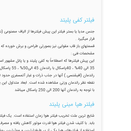
فیلتر کفی پلیتد
قرار میگیرد .
قسمتهای باز قاب مقوایی نیز بصورتی طراحی و برش خورده که امکان عبور هوا از حدود 75 درص
مشخصات فنی :
35 الی 40% ، 40پاسکال با راندمان 45 الی50% ، 55 پاسکال با راندمان 55 الی 60% می باشد .
با توجه به راندمان آنها 200 الی 250 پاسکال میباشد
فیلتر هپا مینی پلیتد
بابد. با کثیف شدن فیلتر هوا قدرت موتور کاهش یافته و مصرف 