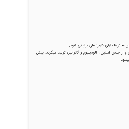
فیلترها دارای کاربردهای فراوانی شود.
5*30*60 سلنتیمتر وطبق سفارش مشتری در هر ابعادی و از جنس استیل ، آلومینیوم و گالوانیزه تولید میگردد. پیش
یشود.