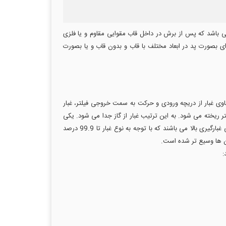
این نوع فیلترها از جنس الیاف شیشه ای بهم پیوسته (امرگلاس یا امرکول) عموماً به ضخامت 25و یا 100 میلیمتر می باشد که پس از برش در داخل قاب مقوایی مقاوم و یا فلزی
 فیلترهای الیاف شیشه ای بصورت پد در ابعاد مختلف با قاب و بدون قاب و یا بصورت
ت از محفظه ای شامل تعدادی کیسه آویخته و وصل شده به نگه دارنده هایی موسوم به cage . با عبور گاز حاوی غبار از دریچه ورودی و حرکت به سمت خروجی فیلتر، غبار
 ریخته می شود. به این ترتیب غبار از گاز جدا می شود. یکی
دیگر از تجهیزاتی که به صورت گسترده برای غبارزدایی هوا در صنایع سیمان استفاده می شود بگ فیلترها می باشند. این نوع از فیلترها دارای بازدهی غبارگیری بالا می باشند که با توجه به نوع غبار تا 99.9 درصد
آن ها وسیع تر شده است.