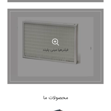
فیلترهپا مينی پليتد
محصولات ما