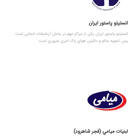
انستيتو پاستور ايران
انستیتو پاستور ایران یکی از مراکز مهم در بخش آزمایشات انسانی است
پس تحویه سالم و داشتن هوای پاک امری ضروری است
لبنيات ميامي (فجر شاهرود)