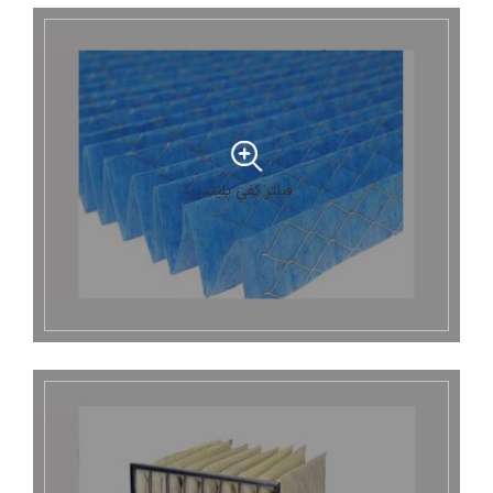
فیلتر کفي پليتد