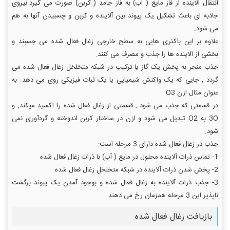
انتقال آلاینده از فاز مایع ( آب) به فاز جامد ( کربن) صورت می گیرد.نیروی
جاذبه ای باعث تشکیل یک پیوند بین آلاینده و کربن و چسبیدن آنها به هم
می شود.
علاوه بر این باکتری هایی به سطح خارجی زغال فعال شده می چسبند و
بخشی از آلاینده ها را جذب و مصرف می کنند.
جذب منجر به پخش یک گاز یا ترکیب در شبکه متخلخل زغال فعال شده می
گردد , جایی که یک واکنش شیمیایی یا یک ثبات فیزیکی روی می دهد. به
عنوان مثال ازن O3
در قسمتی که جذب می شود , قسمتی از زغال فعال شده را اکسید میکند, و
3O به O2 تبدیل می شود و ازن در ساختار کربن اندوخته و گردآوری نمی
شود.
جذب در زغال فعال شده دارای 3 مرحله است:
1- تماس ذرات آلاینده محلول در مایع ( آب) با ذرات زغال فعال شده
2- پخش شدن ذرات آلاینده در شبکه متخلخل زغال فعال شده
3- جذب ذرات آلاینده به زغال فعال شده و بوجود آمدن یک پبوند برگشت
ناپذیر این 3 مرحله همزمان رخ می دهند
بازیافت زغال فعال شده