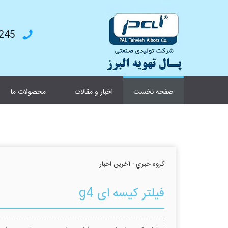
4787199
صفحه نخست
اخبار و مقالات
محصولات ما
گروه خبري :
آخرین اخبار
فیلتر کیسه ای g4