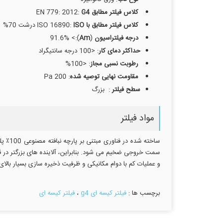
کلاس فیلتر مطابق
EN 779: 2012:
G4
کلاس فیلتر مطابق با
ISO 16890:
ISO
درشت 70%
درجه فیلتراسیون
(
Am
):> 91.6%
حداکثر دمای کار
: <100 درجه سانتیگراد
رطوبت نسبی مجاز
: <100%
مقاومت نهایی توصیه شده
: 200 Pa
سطح فیلتر
: بزرگ
مواد فیلتر
ساخته
سمت خروجی ضخیم می شود. بنابراین، آلاینده های بزرگتر در قس
و عملیات کم با دوام مکانیکی و ظرفیت ذخیره سازی بسیار بال
برچسب ها :
فیلتر کیسه ای g4
،
فیلتر کیسه ای