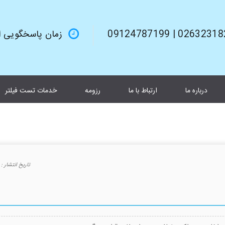
02632318245 | 0912
زمان پاسخگویی از 9صبح تا 6بعد از 
درباره ما
ارتباط با ما
رزومه
خدمات تست فیلتر
تاريخ انتشار :