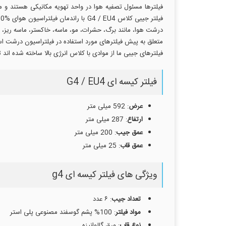
فیلترها مسئول تصفیه هوا در واحد تهویه مکانیکی هستند و م
درشت هوا، مانند برگ، حشرات، مو، ماسه، خاکستر، ماسه ریز، هاگ های گیاهی،
فیلترهای جیبی ما از موادی با کلاس انرژی بالا ساخته شده ان
فیلتر کیسه ای G4 / EU4
عرض
: 592 میلی متر
ارتفاع
: 287 میلی متر
عمق جیب
: 200 میلی متر
عمق قاب
: 25 میلی متر
ویژگی های فیلتر کیسه ای g4
تعداد جیب
: ۶ عدد
مواد فیلتر
: 100% پشم گوسفند مصنوعی پلی استر
نوع قاب
: ورق گالوانیزه