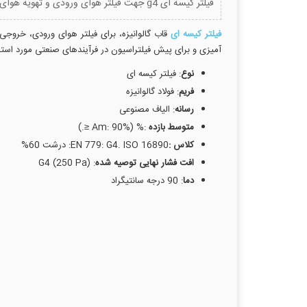
فیلتر کیسه ای g4 جهت فیلتر هوای ورودی و تهویه هوای داخلی در مراکز مختلفی مورد استفاده قرار می گیرد.
فیلتر کیسه ای
قاب گالوانیزه، برای فیلتر هوای ورودی، خروج
آمیزی و برای پیش فیلتراسیون در فرآیندهای صنعتی مورد استفا
نوع
: فیلتر کیسه ای
فریم
: فولاد گالوانیزه
رسانه
: الیاف مصنوعی
متوسط بازده
:% (Am: 90% ≤.)
کلاس :
EN 779: G4. ISO 16890: درشت 60%
افت فشار نهایی توصیه شده
: G4 (250 Pa)
دما
: 90 درجه سانتیگراد