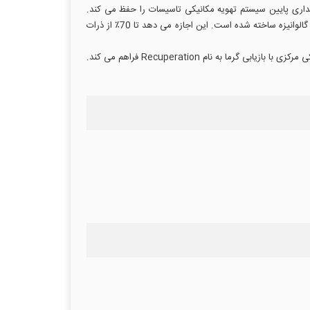
هداری پایین سیستم تهویه مکانیکی تاسیسات را حفظ می کند.
فیلتر جیبی کلاس G4 / EU4 با راندمان فیلتراسیون هوای Iso Corase 70% در ابعاد 592x287x200 با 6 کیسه و قاب به عمق 25 میلی متر از ورق گالوانیزه ساخته شده است. این اجازه می دهد تا 70٪ از ذرات
متعلق به پیش فیلترهای مورد استفاده در فیلتراسیون درشت است. بنابراین، این فیلتر کیسه ای امکان فیلتراسیون اولیه هوا را در سیستم تهویه مکانیکی مرکزی با بازیابی گرما به نام Recuperation فراهم می کند.