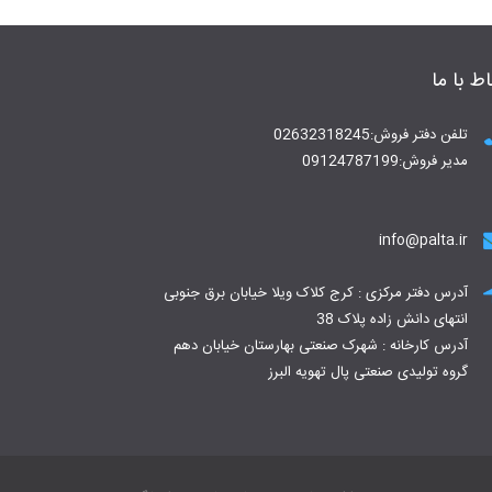
اط با ما
تلفن دفتر فروش:02632318245
مدیر فروش:09124787199
info@palta.ir
آدرس دفتر مرکزی : کرج کلاک ویلا خیابان برق جنوبی
انتهای دانش زاده پلاک 38
آدرس کارخانه : شهرک صنعتی بهارستان خیابان دهم
گروه تولیدی صنعتی پال تهویه البرز