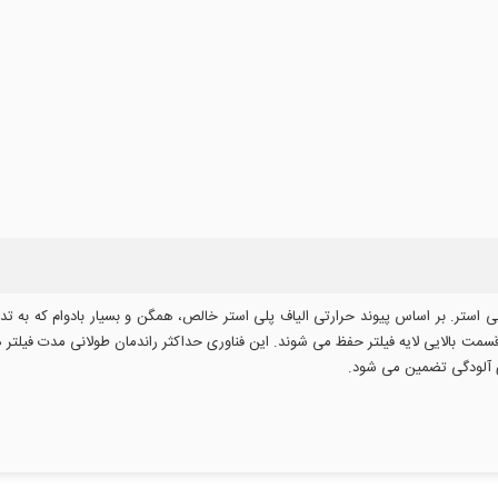
 شده در فناوری مبتنی بر پارچه نبافته مصنوعی 100٪ پلی استر. بر اساس پیوند حرارتی الیاف پلی استر خالص، همگن و
مت بالایی لایه فیلتر حفظ می شوند. این فناوری حداکثر راندمان طولانی مدت فیلتر 
ای آلودگی تضمین می شود.