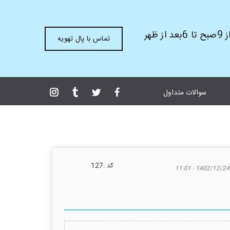
ظهر
تماس با پال تهویه
سوالات متداول
كد :
127
1402/12/24 - 11:01