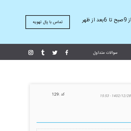
ظهر
تماس با پال تهویه
سوالات متداول
كد :
129
1402/12/28 - 15:53