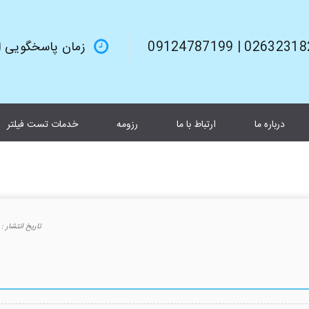
02632318245 | 0912
زمان پاسخگویی از 9صبح تا 6بعد از 
درباره ما
ارتباط با ما
رزومه
خدمات تست فیلتر
تاريخ انتشار :