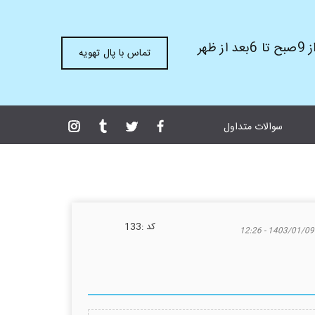
ظهر
تماس با پال تهویه
سوالات متداول
كد :
133
1403/01/09 - 12:26