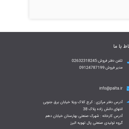
اط با ما
تلفن دفتر فروش:02632318245
مدیر فروش:09124787199
info@palta.ir
آدرس دفتر مرکزی : کرج کلاک ویلا خیابان برق جنوبی
انتهای دانش زاده پلاک 38
آدرس کارخانه : شهرک صنعتی بهارستان خیابان دهم
گروه تولیدی صنعتی پال تهویه البرز