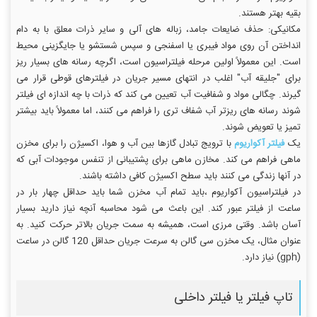
بقیه بهتر هستند.
مکانیکی: حذف ضایعات جامد، زباله های آلی و سایر ذرات معلق با به دام
انداختن آن روی مواد فیبری یا اسفنجی و سپس شستشو یا جایگزینی محیط
است. این معمولاً اولین مرحله فیلتراسیون است، اگرچه رسانه های بسیار ریز
برای "جلیقه آب" اغلب در انتهای مسیر جریان در فیلترهای قوطی قرار می
گیرند. چگالی مواد و شفافیت آب تعیین می کند که ذرات با چه اندازه ای فیلتر
شوند رسانه های ریزتر آب شفاف تری را فراهم می کنند، اما معمولاً باید بیشتر
تمیز یا تعویض شوند.
یک
فیلتر آکواریوم
با ترویج تبادل گازها بین آب و هوا، اکسیژن را برای مخزن
ماهی فراهم می کند. مخازن ماهی برای پشتیبانی از تنفس موجودات آبی که
در آنها زندگی می کنند باید سطح اکسیژن کافی داشته باشند.
در فیلتراسیون آکواریوم ،باید تمام آب مخزن شما باید حداقل چهار بار در
ساعت از فیلتر عبور کند. این باعث می شود محاسبه آنچه نیاز دارید بسیار
آسان باشد. وقتی مرزی است، همیشه به سمت جریان بالاتر حرکت کنید. به
عنوان مثال، یک مخزن سی گالن به سرعت جریان حداقل 120 گالن در ساعت
(gph) نیاز دارد.
تاپ فیلتر یا فیلتر داخلی