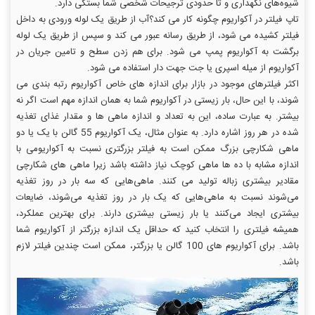
شیوه‌های نگهداری و تا حدودی ترجیحات شخصی شما بستگی دارد.
تاپ فیلتر در آکواریوم چگونه کار می کند؟آب از طریق یک لوله ورودی به داخل
فیلتر کشیده می شود، از طریق رسانه عبور می کند و سپس از طریق یک لوله
برگشت به آکواریوم پمپ می شود. برای هم زدن سطح و تامین جریان در
آکواریوم از میله اسپری یا جت جهت دار استفاده می شود.
اکثر فیلترهای موجود در بازار برای اندازه های خاص آکواریوم رتبه بندی می
شوند، با این حال، بار زیستی در آکواریوم شما به همان اندازه مهم است اگر نه
بیشتر. به عبارت ساده، این به تعداد و اندازه ماهی ها و مقدار غذای تغذیه
شده در هر روز اشاره دارد. به عنوان مثال، یک آکواریوم 55 گالن با یک یا دو
ماهی شکارچی بزرگ ممکن است به فیلتر بزرگتری نسبت به آکواریومی با
اندازه مشابه با ده ها ماهی کوچک نیاز داشته باشد زیرا ماهی های شکارچی
مقادیر بیشتری زباله تولید می کنند. ماهی‌هایی که سه بار در روز تغذیه
می‌شوند نسبت به ماهی‌هایی که یک بار در روز تغذیه می‌شوند، ضایعات
بیشتری ایجاد می‌کنند یا بار زیستی بیشتری دارند. برای بهترین عملکرد،
همیشه فیلتری را انتخاب کنید که حداقل یک اندازه بزرگتر از آکواریوم شما
باشد. برای آکواریوم های 100 گالن یا بزرگتر، ممکن است چندین فیلتر لازم
باشد.