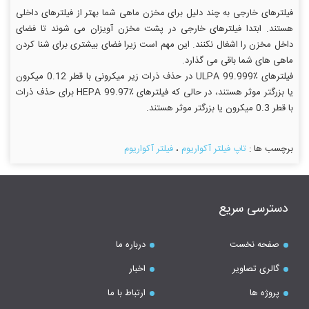
فیلترهای خارجی به چند دلیل برای مخزن ماهی شما بهتر از فیلترهای داخلی
هستند. ابتدا فیلترهای خارجی در پشت مخزن آویزان می شوند تا فضای
داخل مخزن را اشغال نکنند. این مهم است زیرا فضای بیشتری برای شنا کردن
ماهی های شما باقی می گذارد.
فیلترهای ULPA 99.999٪ در حذف ذرات زیر میکرونی با قطر 0.12 میکرون
یا بزرگتر موثر هستند، در حالی که فیلترهای HEPA 99.97٪ برای حذف ذرات
با قطر 0.3 میکرون یا بزرگتر موثر هستند.
برچسب ها :
تاپ فیلتر آکواریوم
،
فیلتر آکواریوم
دسترسی سریع
صفحه نخست
درباره ما
گالری تصاویر
اخبار
پروژه ها
ارتباط با ما