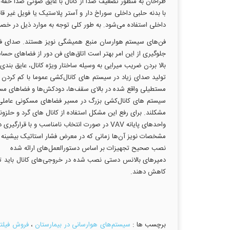
طراحان به منظور تضعیف صدا از کانال با عایق صوتی صدا خفه‌ک
با بدنه حلبی داخلی سوراخ دار و آستر پلاستیک یا فویل غیر ق
داخلی استفاده می‌شود. به طور کلی توجه به موارد ذیل در 
فن‌های سیستم هوارسان منبع همیشگی نویز هستند. صدای فن
جلوگیری از این امر بهتر است اتاق‌های فن دور از فضاهای ح
بالا بردن ضریب میرایی به وسیله ساختار ویژه کانال، عایق ب
مستطیلی واقع شده در بالای سقف‌ها، دودکش‌ها و فضاهای مسک
سیستم های کانال‌کشی بزرگ در مسیر فضاهای مسکونی عاملی 
مشکلند. برای رفع این مشکل استفاده از کانال های گرد و حلزو
واحد‌های پایانه VAV در صورت انتخاب نامناسب
مشخصات نویز آن‌ها زمانی که در معرض فشار استاتیک بیشینه ا
نصب صحیح تجهیزات بر اساس دستورالعمل‌های ارائه شده
دمپرهای بالانس دستی نصب شده در خروجی‌های کانال باید تا ح
کاهش دهند.
برچسب ها :
سیستم‌های هوارسانی در بیمارستان‌
،
فروش فیلتر