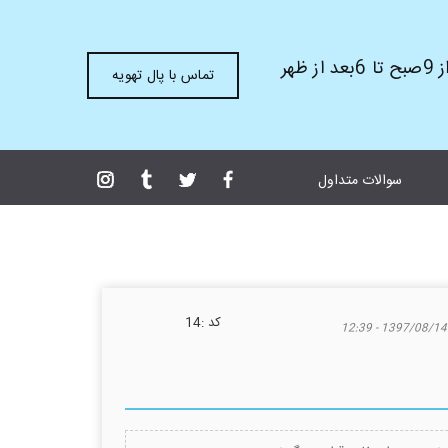
ظهر
تماس با پال تهویه
سوالات متداول
كد :
14
1397/08/14 - 12:39