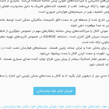
ن‌های الکتریکی یا میراکننده‌های صوتی پیش ساخته استفاده می‌کنند. بسیاری از سازندگ
ابل نفوذ را ارائه می‌دهند. اغلب از تضعیف کننده‌های فابریک به دلیل محدودیت فضا
خصوص تضعیف نویز در سیستم‌های هوارسان ضروری است:
 خارج شده از محفظه فن به سمت اتاق تاسیسات مکانیکی ممکن است توسط عناصر پ
ساس به صدا موقعیت دهی شوند.
ندی صوتی کانال یا میراکننده‌های پیش ساخته راهکارهای مهم در خصوص جلوگیری از ان
تولید صدای زیاد در سیستم های کانال‌کشی عموما با کم کردن سرعت جری
ونی ارائه داده است.
برای پخش صدا و غرش بسامد پایین هستند. سیستم‌های هوارسان نصب شده در بالای 
نی، تقویت و سفت کردن کانال با بست پیشنهاد می‌شود.
 و با قرارگیری در معرض فشار استاتیک بیشتر از پیش بینی طراح تولید کننده صدای بسیاری هستند
ند انتخاب شود.
دی دور از دیفیوزر قرار بگیرد تا به کانال و بست‌های بخش پایینی این اجازه را بده
فروش فیلتر هوا بیمارستانی
 هوا
،
فیلترهای هوا
،
قیمت فیلتر هوا
،
فروش فیلترهای هوا
،
فیلتر هوا بیمارستان‌
،