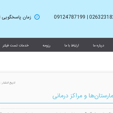
02632318245 | 0912
زمان پاسخگویی از 9صبح تا 6بعد از 
درباره ما
ارتباط با ما
رزومه
خدمات تست فیلتر
تاريخ انتشار :
رستان‌ها و مراکز درمانی