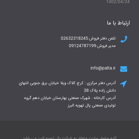
1402/04/24
ارتباط با ما
تلفن دفتر فروش:02632318245
مدیر فروش:09124787199
info@palta.ir
آدرس دفتر مرکزی : کرج کلاک ویلا خیابان برق جنوبی انتهای
دانش زاده پلاک 38
آدرس کارخانه : شهرک صنعتی بهارستان خیابان دهم گروه
تولیدی صنعتی پال تهویه البرز
کلیه حقوق سایت متعلق به شرکت پال تهویه البرز می باشد