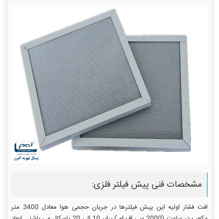
مشخصات فنی پیش فیلتر فلزی:
افت فشار اولیه این پیش فیلترها در جریان حجمی هوا معادل 3400 متر
مکعب در ساعت (2000 سی اف ام ) برابر 10 الی 20 پاسکال می باشد . ابعاد