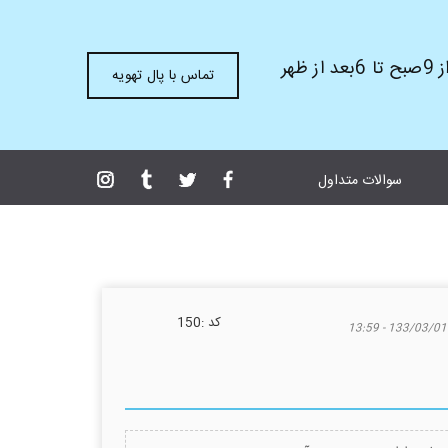
ظهر
تماس با پال تهویه
سوالات متداول
كد :
150
133/03/01 - 13:59