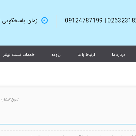
02632318245 | 0912
زمان پاسخگویی از 9صبح تا 6بعد از 
درباره ما
ارتباط با ما
رزومه
خدمات تست فیلتر
تاريخ انتشار :