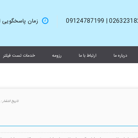
02632318245 | 0912
زمان پاسخگویی از 9صبح تا 6بعد از 
درباره ما
ارتباط با ما
رزومه
خدمات تست فیلتر
تاريخ انتشار :