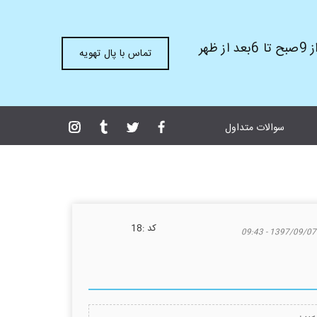
ظهر
تماس با پال تهویه
سوالات متداول
كد :
18
1397/09/07 - 09:43