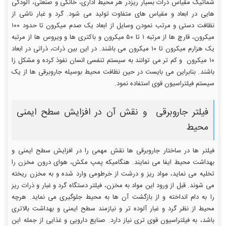
شماتیک مقیاس ذرات بسیار ریزدر هر محیط اداری، خانگی و صنعتی، آلودگی
هایی در ابعاد و مقیاس های متفاوت تولید می شود. گرد و غبار ناشی از
نظافت دستی و مرتب نمودن وسایل از ابعاد یک صدم میکرون تا حدود ۱۰۰
میکرون، قارچ ها از مرتبه ۱ تا ۵۰ میکرون و باکتری ها و ویروس ها از مرتبه
یک هزارم میکرون تا ۱۰ میکرون می باشند. در این بین ذرات، ذراتی در ابعاد
۱۰ میکرون و کم تر می توانند به سیستم تنفسی انسان نفوذ کرده و مشکل زا
باشند. بنابراین می بایست در حین نظافت محیط بوسیله جاروبرقی ها از یک
سیستم فیلتراسیون قوی استفاده نمود.
فیلتر جاروبرقی و نقش آن در افزایش سطح ایمنی
محیط
فیلتر ها در ساختار جاروبرقی ها نقش مهمی را در افزایش سطح ایمنی و
بهداشت محیط ایفا می نمایند. هنگامیکه پمپ مکش، هوای درون مخزن را
تخلیه می نماید، مواد ریز و درشت از خرطومی وارد شده و به مخزن ریخته
می شوند. قبل از ورود این مواد به مخزن، فیلتر دستگاه گرد و غبار و ذرات ریز
را به دام انداخته و از بازگشت آن ها به محیط جلوگیری می نماید. هرچه
محیط از نظر گرد و غبار آلوده تر و نیازمند سطح ایمنی و بهداشت بالاتری
باشد، به فیلتراسیون قوی تری نیاز دارد. صنایع دارویی و غذایی از جمله این