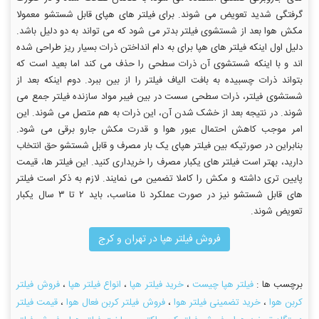
گرفتگی شدید تعویض می شوند. برای فیلتر های هپای قابل شستشو معمولا
مکش هوا بعد از شستشوی فیلتر بدتر می شود که می تواند به دو دلیل باشد.
دلیل اول اینکه فیلتر های هپا برای به دام انداختن ذرات بسیار ریز طراحی شده
اند و با اینکه شستشوی آن ذرات سطحی را حذف می کند اما بعید است که
بتواند ذرات چسبیده به بافت الیاف فیلتر را از بین ببرد. دوم اینکه بعد از
شستشوی فیلتر، ذرات سطحی سست در بین فیبر مواد سازنده فیلتر جمع می
شوند. در نتیجه بعد از خشک شدن آن، این ذرات به هم متصل می شوند. این
امر موجب کاهش احتمال عبور هوا و قدرت مکش جارو برقی می شود.
بنابراین در صورتیکه بین فیلتر هپای یک بار مصرف و قابل شستشو حق انتخاب
دارید، بهتر است فیلتر های یکبار مصرف را خریداری کنید. این فیلتر ها، قیمت
پایین تری داشته و مکش را کاملا تضمین می نمایند. لازم به ذکر است فیلتر
های قابل شستشو نیز در صورت عملکرد نا مناسب، باید ۲ تا ۳ سال یکبار
تعویض شوند.
فروش فیلتر هپا در تهران و کرج
برچسب ها :
فیلتر هپا چیست
،
خرید فیلتر هپا
،
انواع فیلتر هپا
،
فروش فیلتر
کربن هوا
،
خرید تضمینی فیلتر هوا
،
فروش فیلتر کربن فعال هوا
،
قیمت فیلتر