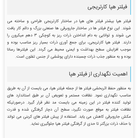
فیلتر هپا کارتریجی
فیلتر هپا بیشتر فیلتر های هپا در ساختار کارتریجی طراحی و ساخته می
شوند. این نوع فیلتر ها در ساختار جاروبرقی ها صنعتی بزرگ و دائم کار یافت
می شوند و توانایی به دام انداختن ذرات ریز به کوچکی ۳ دهم میکرون را
دارند. فیلتر هپا کارتریجی، برای جمع آوری ذرات بسیار ریز مناسب بوده و
موجب افزایش سطح بهداشت و ایمنی محیط می گردد. این فیلترها رسانا
بوده و به منظور جذب ذرات چسبنده دارای پوششی از جنس تفلون است.
اهمیت نگهداری از فیلتر هپا
به منظور حفظ اثربخشی فیلتر ها از جمله فیلتر هپا، می بایست از آن به طریق
مناسب نگهداری نمود. نظافت مستمر و تعویض آن بر طبق استاندارد های
تولید کننده فیلتر در این زمینه می بایست مد نظر قرار گیرد. درصورتیکه
نظافت فیلتر به موقع صورت نگیرد، سطح آن دچار گرفتگی شده و قدرت
مکش جاروبرقی کاهش می یابد. استفاده از پیش فیلتر های کربنی می تواند
با حذف ذرات بزرگتر تا حدی از گرفتگی فیلتر هپا جلوگیری نماید.