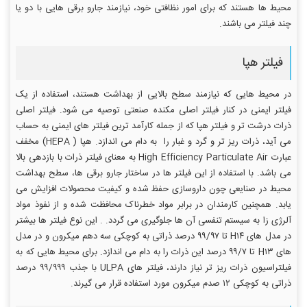
محیط ها هستند که برای امور نظافتی خود، نیازمند جارو برقی هایی با دو یا
چند فیلتر می باشند.
فیلتر هپا
در محیط هایی که نیازمند سطح بالایی از بهداشت هستند، استفاده از یک
فیلتر ایمنی در کنار فیلتر اصلی مکنده صنعتی توصیه می شود. فیلتر اصلی
ذرات درشت تر و فیلتر هپا که از جمله کارآمد ترین فیلتر های ایمنی به حساب
می آید، ذرات ریز تر و گرد و غبار را به دام می اندازد. هپا ( HEPA) مخفف
عبارت High Efficiency Particulate Air به معنای فیلتر ذرات با بازدهی بالا
می باشد. با استفاده از این فیلتر ها در ساختار جارو برقی ها، سطح بهداشت
محیط در صنایعی چون داروسازی حفظ شده و کیفیت محصولات افزایش می
یابد. همچنین کارمندان در برابر مواد خطرناک محافظت شده و از نفوذ مواد
آلرژی زا به سیستم تنفسی آن ها جلوگیری می گردد. . این نوع فیلتر ها بیشتر
در مدل های H۱۴ تا ۹۹/۹۷ درصد ذراتی به کوچکی سه دهم میکرون و در مدل
های H۱۳ تا ۹۹/۷ درصد این ذرات را به دام می اندازد. برای محیط هایی که به
فیلتراسیون ذرات ریز تر نیاز دارند، فیلتر های ULPA با جذب ۹۹/۹۹۹ درصد
ذراتی به کوچکی ۱۲ صدم میکرون مورد استفاده قرار می گیرند.