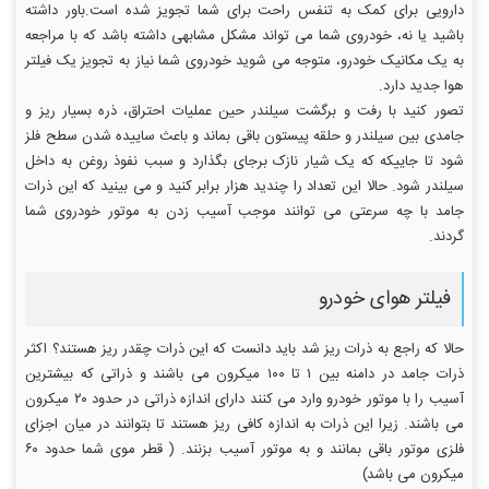
دارویی برای کمک به تنفس راحت برای شما تجویز شده است.باور داشته
باشید یا نه، خودروی شما می تواند مشکل مشابهی داشته باشد که با مراجعه
به یک مکانیک خودرو، متوجه می شوید خودروی شما نیاز به تجویز یک فیلتر
هوا جدید دارد.
تصور کنید با رفت و برگشت سیلندر حین عملیات احتراق، ذره بسیار ریز و
جامدی بین سیلندر و حلقه پیستون باقی بماند و باعث ساییده شدن سطح فلز
شود تا جاییکه که یک شیار نازک برجای بگذارد و سبب نفوذ روغن به داخل
سیلندر شود. حالا این تعداد را چندید هزار برابر کنید و می بینید که این ذرات
جامد با چه سرعتی می توانند موجب آسیب زدن به موتور خودروی شما
گردند.
فیلتر هوای خودرو
حالا که راجع به ذرات ریز شد باید دانست که این ذرات چقدر ریز هستند؟ اکثر
ذرات جامد در دامنه بین ۱ تا ۱۰۰ میکرون می باشند و ذراتی که بیشترین
آسیب را با موتور خودرو وارد می کنند دارای اندازه ذراتی در حدود ۲۰ میکرون
می باشند. زیرا این ذرات به اندازه کافی ریز هستند تا بتوانند در میان اجزای
فلزی موتور باقی بمانند و به موتور آسیب بزنند. ( قطر موی شما حدود ۶۰
میکرون می باشد)