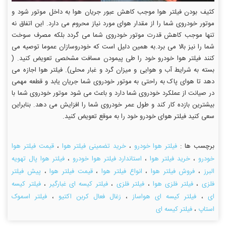
کثیف بودن فیلتر هوا موجب کاهش عبور جریان هوا به داخل موتور شود و
موتور خودروی شما را از مقدار هوای مورد نیاز محروم می دارد. این اتفاق نه
تنها موجب کاهش قدرت موتور خودروی شما می گردد بلکه مصرف سوخت
شما را نیز بالا می برد.به همین دلیل است که خودروسازان عموما توصیه می
کنند فیلتر هوا خودرو خود را طی پیمودن مسافت مشخصی تعویض کنید. (
بسته به شرایط آب و هوایی و میزان گرد و غبار محلی). فیلتر هوا اجازه می
دهد تا هوای پاک به راحتی به موتور خودروی شما جریان یابد و قطعه مهمی
در صیانت از عملکرد خودروی شما دارد و باعث می شود موتور خودروی شما با
بیشترین بازده کار کند و طول عمر خودروی شما را افزایش می دهد. بنابراین
سعی کنید فیلتر هوای خودرو خود را به موقع تعویض کنید.
برچسب ها :
فیلتر هوا خودرو
،
خرید تضمینی فیلتر هوا
،
قیمت فیلتر هوا
خودرو
،
خرید فیلتر هوا
،
استاندارد فیلتر هوا خودرو
،
فیلتر هوا پال تهویه
البرز
،
فروش فیلتر هوا
،
انواع فیلتر هوا
،
قیمت فیلتر هوا
،
پیش فیلتر
فلزی
،
فیلتر فلزی هوا
،
فیلتر فلزی
،
فیلتر کیسه ای غبارگیر
،
فیلتر کیسه
ای
،
فیلتر کیسه ای هواساز
،
زغال فعال کربن اکتیو
،
فیلتر اسموک
استاپ
،
فیلتر کیسه ای