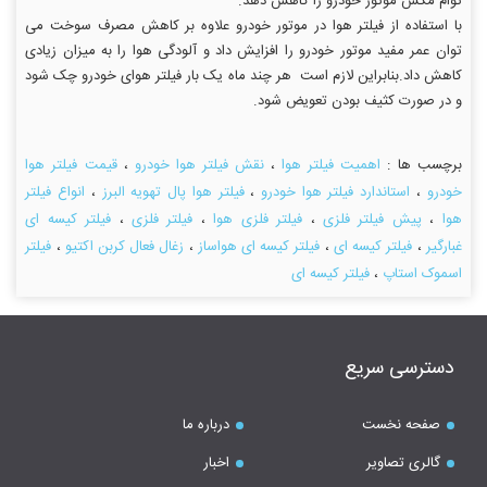
توام مکش موتور خودرو را کاهش دهد.
با استفاده از فیلتر هوا در موتور خودرو علاوه بر کاهش مصرف سوخت می
توان عمر مفید موتور خودرو را افزایش داد و آلودگی هوا را به میزان زیادی
کاهش داد.بنابراین لازم است هر چند ماه یک بار فیلتر هوای خودرو چک شود
و در صورت کثیف بودن تعویض شود.
برچسب ها :
اهمیت فیلتر هوا
،
نقش فیلتر هوا خودرو
،
قیمت فیلتر هوا
خودرو
،
استاندارد فیلتر هوا خودرو
،
فیلتر هوا پال تهویه البرز
،
انواع فیلتر
هوا
،
پیش فیلتر فلزی
،
فیلتر فلزی هوا
،
فیلتر فلزی
،
فیلتر کیسه ای
غبارگیر
،
فیلتر کیسه ای
،
فیلتر کیسه ای هواساز
،
زغال فعال کربن اکتیو
،
فیلتر
اسموک استاپ
،
فیلتر کیسه ای
دسترسی سریع
صفحه نخست
درباره ما
گالری تصاویر
اخبار