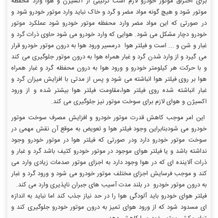
برای احتراق موتور خودرو لازم است ترکیبی از اکسیژن و هوا وارد محفظه
موتور شود و هیچ گونه مواد مضر و گرد و خاک نباید وارد موتور خودرو شود و
در صورتی که این مواد مضر وارد محفظه موتور خودرو شود عملکرد موتور
خودرو دچار مشکل می شود. هوایی که وارد خودرو می شود حاوی ذرات گرد و
غبار و شن و ... است و فیلتر هوا درمسیر ورود هوا به درون موتور خودرو قرار
می گیرد و از وارد شدن گرد و غبار همراه هوا به درون موتور جلوگیری می کند
و با حرکت هر کیلومتر خودرو و ورود هوا به درون محفظه گرد و غبار همراه
هوا بر روی فیلتر هوا انباشته می شود و پس از مدتی با افزایش میزان گرد و
غبار انباشته شده روی فیلتر هوا،مقاومت فیلتر هوا بیشتر شده و از ورود
اکسیژن و هوای لازم برای سوخت موتور نیز جلوگیری می کند.
این امر موجب کاهش قدرت موتور خودرو و افزایش مصرف سوخت موتور
خودرو می شودبنابراین وجود فیلتر هوا و تعویض به موقع آن نقش مهمی در
سوخت موتور خودرو دارد ودر صورتی که فیلتر هوا در موتور خودرو وجود
نداشته باشد و یا فیلتر هوای موجود در موتور خودرو کثیف باشد گرد و غبار و
ذرات آلاینده ای که در هوا وجود دارد به اجزای موتور صدمات زیادی وارد می
کند و موجب فرسایش اجزای مختلف موتور خودرو می شود و ورود گرد و غبار
به درون موتور خودرو در بلند مدت آسیب های جبران ناپذیری وارد می کند.
فیلتر هوای خودرو باید آلودگی هوا را در حد نیاز جذب کند اما نباید به اندازه
ای مسدود شود که از ورود هوای تمیز به درون موتور خودرو جلوگیری کند و