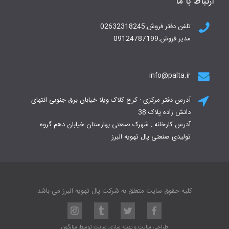
ارتباط با ما
تلفن دفتر فروش:02632318245
مدیر فروش:09124787199
info@palta.ir
آدرس دفتر مرکزی : کرج کلاک ویلا خیابان برق جنوبی انتهای
دانش زاده پلاک 38
آدرس کارخانه : شهرک صنعتی بهارستان خیابان دهم گروه
تولیدی صنعتی پال تهویه البرز
کلیه حقوق سایت متعلق به شرکت پال تهویه البرز می باشد
طراحی سایت
و
بهینه سازی سایت
توسط
سارگون