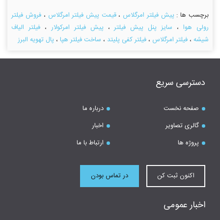
برچسب ها :
پیش فیلتر امرگلاس
،
قیمت پیش فیلتر امرگلاس
،
فروش فیلتر
رولی هوا
،
سایز پنل پیش فیلتر
،
پیش فیلتر امرکولار
،
فیلتر الیاف
شیشه
،
فیلتر امرگلاس
،
فیلتر کفی پلیتد
،
ساخت فیلتر هپا
،
پال تهویه البرز
دسترسی سریع
صفحه نخست
درباره ما
گالری تصاویر
اخبار
پروژه ها
ارتباط با ما
اکنون ثبت کن
در تماس بودن
اخبار عمومی