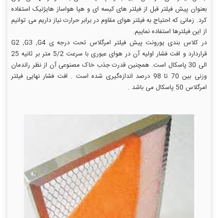
بعنوان پیش فیلتر قبل از فیلتر های کیسه ای و هپا هواساز هایژنیک استفاده
کرد. زمانی که احتیاج به فیلتر هوای مقاوم در برابر حرارت نیاز داریم می توانیم
از این فیلترها استفاده نماییم.
در کلاس بندی یورونت پیش فیلتر امرگلاس تحت درجه ی G2 ,G3 ,G4
قراردارد و افت فشار اولیه آن در هوای عبوری با سرعت 5/2 متر بر ثانیه 25
الی 30 پاسکال است. همچنین قدرت جذب خاک مصنوعی آن از نظر راندمان
وزنی بین 70 تا 98 درصد اندازه‌گیری شده است . افت فشار نهایی فیلتر
امرگلاس 50 پاسکال می باشد .