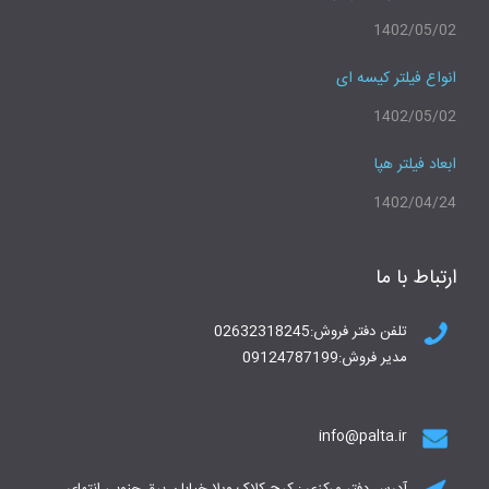
1402/05/02
انواع فیلتر کیسه ای
1402/05/02
ابعاد فیلتر هپا
1402/04/24
ارتباط با ما
تلفن دفتر فروش:02632318245
مدیر فروش:09124787199
info@palta.ir
آدرس دفتر مرکزی : کرج کلاک ویلا خیابان برق جنوبی انتهای