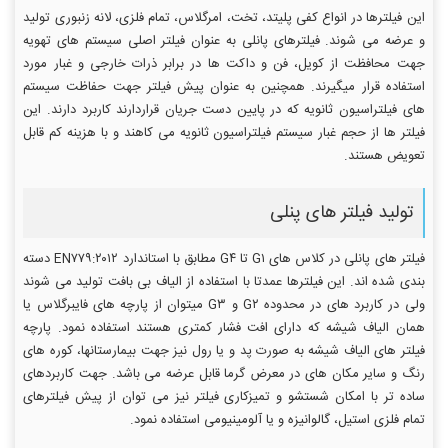
این فیلترها در انواع کفی پلیتد، تخت، امرگلاس، تمام فلزی، لانه زنبوری تولید
و عرضه می شوند. فیلترهای پانلی به عنوان فیلتر اصلی سیستم های تهویه
جهت محافظت از کویل، فن و داکت ها در برابر ذرات خارجی و غبار مورد
استفاده قرار میگیرند. همچنین به عنوان پیش فیلتر جهت حفاظت سیستم
های فیلتراسیون ثانویه که در پایین دست جریان قراردارند کاربرد دارند. این
فیلتر ها از حجم غبار سیستم فیلتراسیون ثانویه می کاهند و با هزینه کم قابل
تعویض هستند.
تولید فیلتر های پنلی
فیلتر های پانلی در کلاس های G۱ تا G۴ مطابق با استاندارد EN۷۷۹:۲۰۱۲ دسته
بندی شده اند. این فیلترها عمدتا با استفاده از الیاف بی بافت تولید می شوند
ولی در کاربرد های در محدوده G۲ و G۳ میتوان از پارچه های فایبرگلاس یا
همان الیاف شیشه که دارای افت فشار کمتری هستند استفاده نمود. پارچه
فیلتر های الیاف شیشه به صورت پد و یا رول نیز جهت بیمارستانها، کوره های
رنگ و سایر مکان های در معرض گرما قابل عرضه می باشد. جهت کاربردهای
ساده تر با امکان شستشو و تمیزکاری فیلتر نیز می توان از پیش فیلترهای
تمام فلزی استیل، گالوانیزه و یا آلومینیومی استفاده نمود.