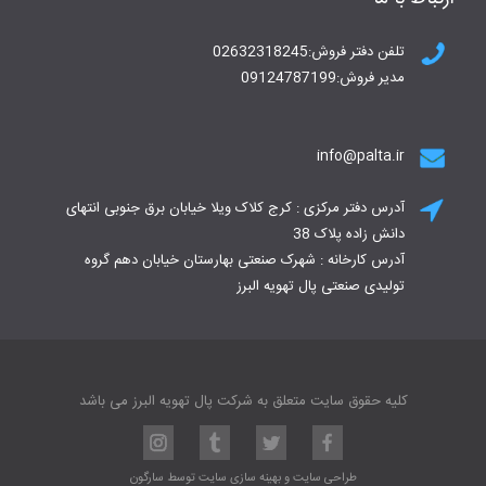
تلفن دفتر فروش:02632318245
مدیر فروش:09124787199
info@palta.ir
آدرس دفتر مرکزی : کرج کلاک ویلا خیابان برق جنوبی انتهای
دانش زاده پلاک 38
آدرس کارخانه : شهرک صنعتی بهارستان خیابان دهم گروه
تولیدی صنعتی پال تهویه البرز
کلیه حقوق سایت متعلق به شرکت پال تهویه البرز می باشد
طراحی سایت
و
بهینه سازی سایت
توسط
سارگون