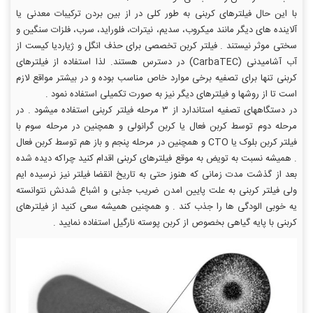
با این حال فیلترهای کربنی به طور کلی در از بین بردن ترکیبات معدنی یا
آلاینده های دیگر مانند میکروب، سدیم، نیترات، فلوراید، سرب، فلزات سنگین و
سختی موثر نیستند . فیلتر کربن تخصصی برای حذف انگل و ژیاردیا کیست از
آب آشامیدنی (CarbaTEC) در دسترس هستند. لذا استفاده از فیلترهای
کربنی تنها برای تصفیه برخی موارد خاص مناسب بوده و در بیشتر مواقع لازم
است تا از روشها و فیلترهای دیگر نیز به صورت تکمیلی استفاده نمود .
در دستگاههای تصفیه استاندارد از ۳ مرحله فیلتر کربنی استفاده میشود . در
مرحله دوم توسط کربن فعال یا کربن گرانولی و همچنین در مرحله سوم با
فیلتر کربن بلوک یا CTO و همچنین در مرحله پنجم و باز هم توسط کربن فعال
. همیشه نسبت به تویض به موقع فیلترهای کربنی اقدام کنید چراکه دیده شده
بعد از گذشت مدت زمانی که هنوز حتی به تاریخ انقضا فیلتر نیز نرسیده ایم
ولی فیلتر کربنی به علت پایین امدن ضریب جذبی و اشباع شدنش نتوانسته
یه خوبی الودگی ها را جذب کند . و همچنین همیشه سعی کنید از فیلترهای
کربنی با پایه گیاهی بخصوص از کربن پوسته نارگیل استفاده نمایید .