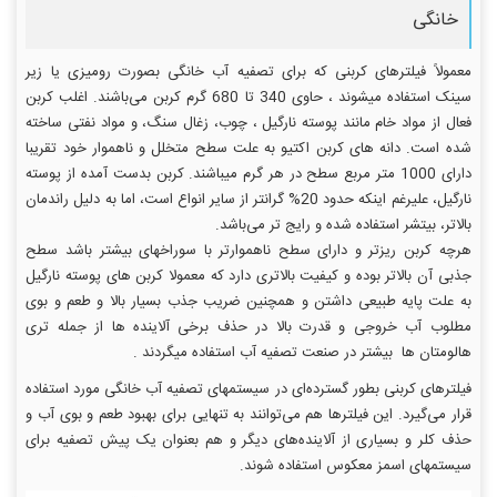
خانگی
معمولاً فیلترهای کربنی که برای تصفیه آب خانگی بصورت رومیزی یا زیر
سینک استفاده میشوند ، حاوی 340 تا 680 گرم کربن می‌باشند. اغلب کربن
فعال از مواد خام مانند پوسته نارگیل ، چوب، زغال سنگ، و مواد نفتی ساخته
شده است. دانه های کربن اکتیو به علت سطح متخلل و ناهموار خود تقریبا
دارای 1000 متر مربع سطح در هر گرم میباشند. کربن بدست آمده از پوسته
نارگیل، علیرغم اینکه حدود 20% گرانتر از سایر انواع است، اما به دلیل راندمان
بالاتر، بیتشر استفاده شده و رایج تر می‌باشد.
هرچه کربن ریزتر و دارای سطح ناهموارتر با سوراخهای بیشتر باشد سطح
جذبی آن بالاتر بوده و کیفیت بالاتری دارد که معمولا کربن های پوسته نارگیل
به علت پایه طبیعی داشتن و همچنین ضریب جذب بسیار بالا و طعم و بوی
مطلوب آب خروجی و قدرت بالا در حذف برخی آلاینده ها از جمله تری
هالومتان ها بیشتر در صنعت تصفیه آب استفاده میگردند .
فیلترهای کربنی بطور گسترده‌ای در سیستمهای تصفیه آب خانگی مورد استفاده
قرار می‌گیرد. این فیلترها هم می‌توانند به تنهایی برای بهبود طعم و بوی آب و
حذف کلر و بسیاری از آلاینده‌های دیگر و هم بعنوان یک پیش تصفیه برای
سیستمهای اسمز معکوس استفاده شوند.