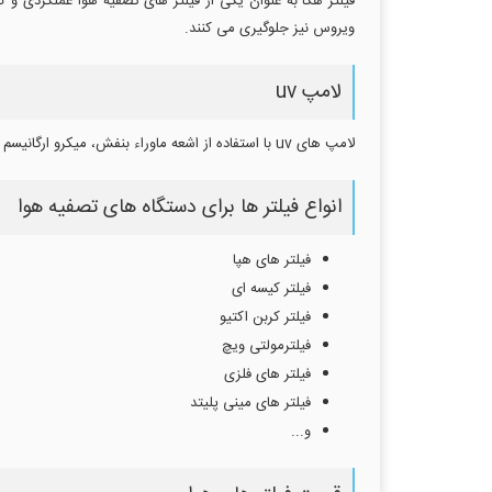
فیلتر هگا به عنوان یکی از فیلتر های تصفیه هوا عملکردی و کار
ویروس نیز جلوگیری می کنند.
لامپ uv
لامپ های uv با استفاده از اشعه ماوراء بنفش، میکرو ارگانیسم های موجود در محیط مانند باکتری، ویروس، قارچ و... را از بین می برند و دارای خاصیت ضد عفونی کننده بالایی هستند.
انواع فیلتر ها برای دستگاه های تصفیه هوا
فیلتر های هپا
فیلتر کیسه ای
فیلتر کربن اکتیو
فیلترمولتی ویچ
فیلتر های فلزی
فیلتر های مینی پلیتد
و...