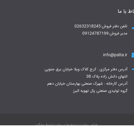
اط با ما
تلفن دفتر فروش:02632318245
مدیر فروش:09124787199
info@palta.ir
آدرس دفتر مرکزی : کرج کلاک ویلا خیابان برق جنوبی
انتهای دانش زاده پلاک 38
آدرس کارخانه : شهرک صنعتی بهارستان خیابان دهم
گروه تولیدی صنعتی پال تهویه البرز
طراحی سایت
و
بهینه سازی سایت
توسط
سارگون