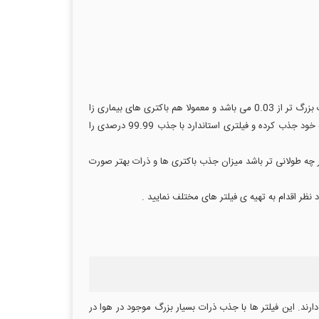
فیلتر هپا یکی از بهترین فیلتر ها برای استفاده در مراکز مختلف می باشد ، فیلتر های هپا تولید شده در این شرکت بهترین نوع بوده وقادر به فیلتر ذرات بزرگ تر از 0.03 می باشد و معمولا هم باکتری های بیماری زا
و ویروس ها همه بزرگ تر از این مقدار می باشند ، علاوه بر این ذرات کوچک تر از این حد را هم به راحتی با خاصیت چسبندگی و انتشاری که دارد به خود جذب کرده و فیلتری استاندارد با جذب 99.99 درصدی را
 هر چه طولانی تر باشد میزان جذب باکتری ها و ذرات بهتر صورت
نظر اقدام به تهیه ی فیلتر های مختلف نمایید .
ارند. این فیلتر ها با جذب ذرات بسیار بزرگ موجود در هوا در