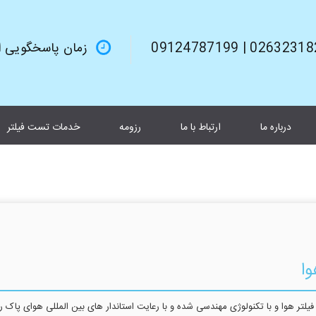
02632318245 | 0912
زمان پاسخگویی از 9صبح تا 6بعد از 
درباره ما
ارتباط با ما
رزومه
خدمات تست فیلتر
ا
فیلتر هوا و با تکنولوژی مهندسی شده و با رعایت استاندار های بین المللی هوای پاک ر