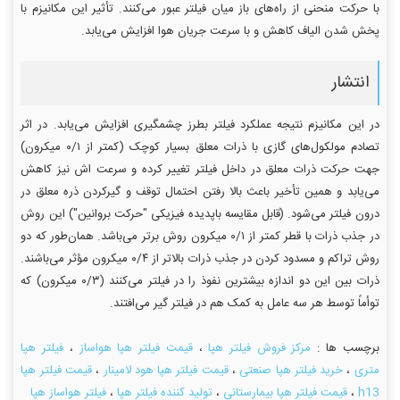
با حرکت منحنی از راه‌های باز میان فیلتر عبور می‌کنند. تأثیر این مکانیزم با
پخش شدن الیاف کاهش و با سرعت جریان هوا افزایش می‌یابد.
انتشار
در این مکانیزم نتیجه عملکرد فیلتر بطرز چشمگیری افزایش می‌یابد. در اثر
تصادم مولکول‌های گازی با ذرات معلق بسیار کوچک (کمتر از ۰/۱ میکرون)
جهت حرکت ذرات معلق در داخل فیلتر تغییر کرده و سرعت اش نیز کاهش
می‌یابد و همین تأخیر باعث بالا رفتن احتمال توقف و گیرکردن ذره معلق در
درون فیلتر می‌شود. (قابل مقایسه باپدیده فیزیکی "حرکت بروانین") این روش
در جذب ذرات با قطر کمتر از ۰/۱ میکرون روش برتر می‌باشد. همان‌طور که دو
روش تراکم و مسدود کردن در جذب ذرات بالاتر از ۰/۴ میکرون مؤثر می‌باشند.
ذرات بین این دو اندازه بیشترین نفوذ را در فیلتر می‌کنند (۰/۳ میکرون) که
توأماً توسط هر سه عامل به کمک هم در فیلتر گیر می‌افتند.
برچسب ها :
مرکز فروش فیلتر هپا
،
قیمت فیلتر هپا هواساز
،
فیلتر هپا
متری
،
خرید فیلتر هپا صنعتی
،
قیمت فیلتر هپا هود لامینار
،
قیمت فیلتر هپا
h13
،
قیمت فیلتر هپا بیمارستانی
،
تولید کننده فیلتر هپا
،
فیلتر هواساز هپا