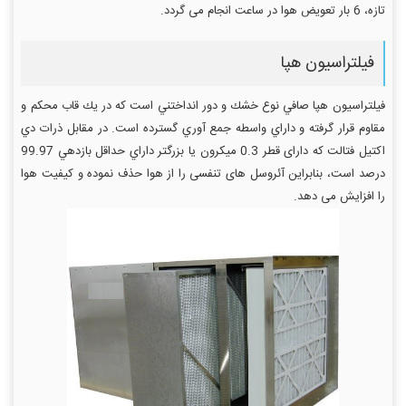
تازه، 6 بار تعويض هوا در ساعت انجام می گردد.
فیلتراسیون هپا
فیلتراسیون هپا صافي نوع خشك و دور انداختني است كه در يك قاب محكم و
مقاوم قرار گرفته و داراي واسطه جمع آوري گسترده است. در مقابل ذرات دي
اكتيل فتالت که دارای قطر 0.3 میکرون یا بزرگتر داراي حداقل بازدهي 99.97
درصد است، بنابراين آئروسل های تنفسی را از هوا حذف نموده و کیفیت هوا
را افزایش می دهد.