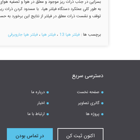
بسزایی در جذب ذرات ریز موجود و معلق در هوا و تصفیه‌ هوای م
توقف و نشست ذرات معلق در فیلتر از نتایج این برخورد به حسا
برچسب ها :
فیلتر هپا 13
،
فیلتر هپا
،
فیلتر هپا جاروبرقی
دسترسی سریع
صفحه نخست
درباره ما
گالری تصاویر
اخبار
پروژه ها
ارتباط با ما
اکنون ثبت کن
در تماس بودن