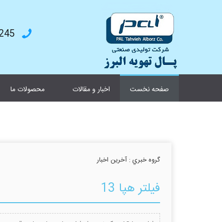
4787199
صفحه نخست
اخبار و مقالات
محصولات ما
گروه خبري :
آخرین اخبار
فیلتر هپا 13