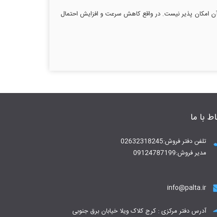
به الیاف فیلتر می چسبند و دیگر خروج آن‌ امکان پذیر نیست. در واقع کاهش سرعت و افزایش احتمال
اط با ما
تلفن دفتر فروش:02632318245
مدیر فروش:09124787199
info@palta.ir
آدرس دفتر مرکزی : کرج کلاک ویلا خیابان برق جنوبی