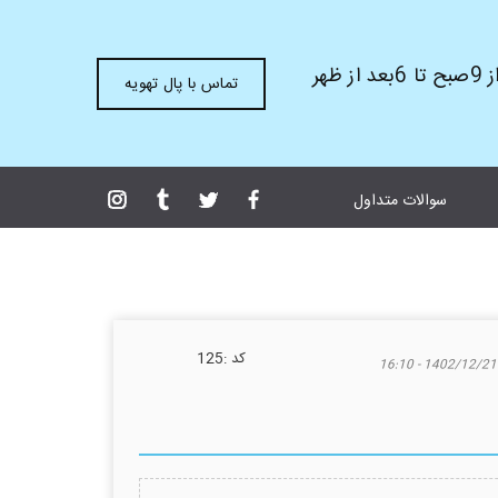
ظهر
تماس با پال تهویه
سوالات متداول
كد :
125
1402/12/21 - 16:10