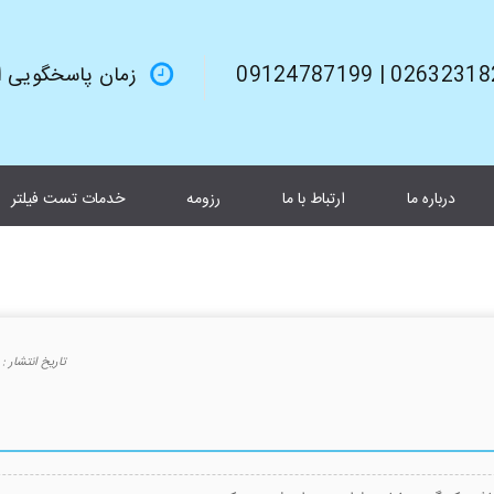
02632318245 | 0912
زمان پاسخگویی از 9صبح تا 6بعد از 
درباره ما
ارتباط با ما
رزومه
خدمات تست فیلتر
تاريخ انتشار :