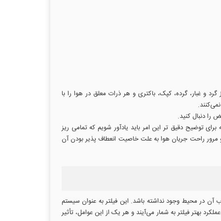
نیکی چین دار است. این مخفف عبارت "فیلتر هوای ذرات با راندمان بالا" است. این نوع فیلتر هوا حداقل 99.97 درصد از گرد و غبار، گرده، کپک، باکتری و هر ذرات معلق در هوا را با
می‌کنند.
 را دنبال کنید.
برای توضیح دقیق تر این امر باید یادآور شویم که تمامی ریز
ر و مرور راحت جریان هوا به علت خاصیت انعطاف پذیر بودن آن
ذب آن در محیط وجود نداشته باشد. این فیلتر به عنوان سیستم
د بهتر فیلتر به شمار می‌آیند و هر یک از این عوامل، تأثیر