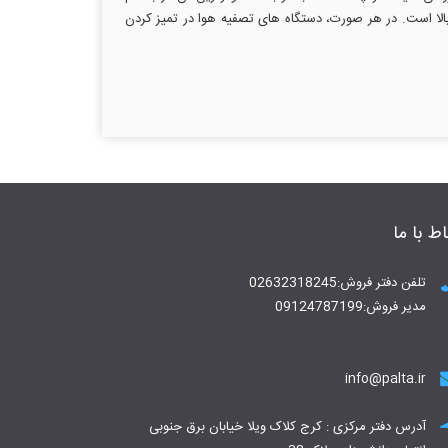
ختن ذرات معلق در هوا است. به طور مشابه، تصفیه کننده های هوا با فیلتر هوای ذرات با راندمان بالا HEPA شاخص خوبی برای داشتن CADR بالا است. در هر صورت، دستگاه های تصفیه هوا در تمیز کردن
اط با ما
تلفن دفتر فروش:02632318245
مدیر فروش:09124787199
info@palta.ir
آدرس دفتر مرکزی : کرج کلاک ویلا خیابان برق جنوبی