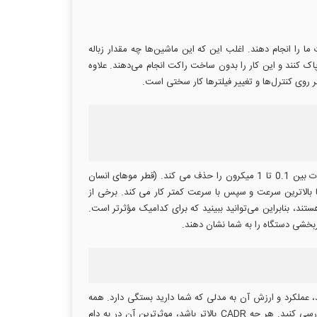
 را انجام دهند. اغلب این که این ماشین‌ها چه مقدار زباله
 پاک کنند و این کار را بدون ساخت راکت انجام می‌دهند. علاوه
ن بر روی کنترل‌ها و تغییر فیلترها کار سختی است.
برای آزمایش دستگاه های تصفیه هوا، ذرات دود و گرد و غبار را به یک محفظه مهر و موم شده تزریق می کنیم تا ارزیابی کنیم که هر مدل چقدر ذرات بین 0.1 تا 1 میکرون را حذف می کند. (قطر موهای انسان
.) با استفاده از یک شمارنده ذرات، تغییر غلظت ذرات را اندازه گیری می کنیم زیرا دستگاه تصفیه هوا به مدت 15 دقیقه با بالاترین سرعت و سپس با سرعت کمتر کار می کند. برخی از
ای دود، گرده و گرد و غبار هستند، بنابراین می‌توانید ببینید که برای کدامیک مؤثرتر است.
 عملکرد و ارزش آن به مدلی که شما دارید بستگی دارد. همه
دستگاه های تصفیه هوا برای حذف هر آلرژن مناسب نیستند، بنابراین مهم است که توضیحات محصول را برای نرخ تحویل هوای پاک (CADR) بررسی کنید. هر چه CADR بالاتر باشد، موثرترین آن در به دام