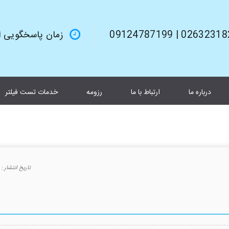
02632318245 | 0912
زمان پاسخگویی از 9صبح تا 6بعد از 
درباره ما
ارتباط با ما
رزومه
خدمات تست فیلتر
تاريخ انتشار :