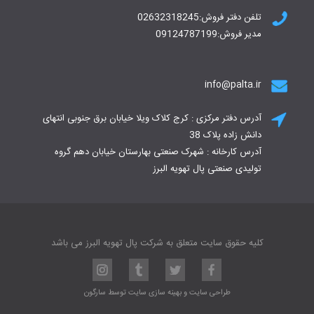
تلفن دفتر فروش:02632318245
مدیر فروش:09124787199
info@palta.ir
آدرس دفتر مرکزی : کرج کلاک ویلا خیابان برق جنوبی انتهای
دانش زاده پلاک 38
آدرس کارخانه : شهرک صنعتی بهارستان خیابان دهم گروه
تولیدی صنعتی پال تهویه البرز
کلیه حقوق سایت متعلق به شرکت پال تهویه البرز می باشد
طراحی سایت
و
بهینه سازی سایت
توسط
سارگون