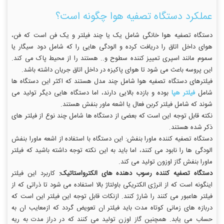
عملکرد دستگاه تصفیه هوا چگونه است؟
دستگاه تصفیه هوا خانگی شامل یک یا چند فیلتر و یک فن است که فن،
هوای داخل اتاق را دریافت کرده و الودگی هایی را که شامل دود سیگار یا
سموم مانند اسپری تمییز کننده سطوح و.. هستند را از محیط پاک می کند.
این پروسه باعث می شود تا هوای پاکیزه در داخل اتاق جریان داشته باشد.
فیلترهای دستگاه تصفیه هوا شامل چند مدل هستند که اکثر این دستگاه ها
شامل
فیلتر هپا
بوده و بازده بالایی دارند، اما دستگاه هایی دیگر تولید می
شوند که شامل فیلتر کربن فعال یا اشعه ماور بنفش هستند.
نکته قابل توجه این است که بعضی از دستگاه ها شامل چند نوع از فیلتر های
ذکر شده هستند.
دستگاه تصفیه کننده ماورا بنفش: این دستگاه با استفاده از اشعه ماورا بنفش
الودگی ها را نابود می کنند، اما باید به این نکته توجه داشته باشید که فیلتر
ماورا بنفش گاز اوزون تولید می کند.
دستگاه تصفیه کننده رسوب دهنده های الکترواستاتیک:
کاربرد این فیلتر
اینگونه است که از انرژی الکتریکی باولتاژ بالا استفاده می شود تا ذراتی که از
فیلتر هاعبور می کنند را شارژ کنند. ازنکات قابل توجه این فیلتر این است که
دربازه های زمانی کوتاه مدت باید فیلتر ان تعویض گردد که ازمعایب ان به
حساب می یابد. همچنین گاز اوزن تولید می کنند که در دراز مدت به ریه