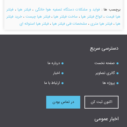
برچسب ها :
فواید و مشکلات دستگاه تصفیه هوا خانگی
،
فیلتر هپا
،
فیلتر
هپا قیمت
،
انواع فیلتر هپا
،
ساخت فیلتر هپا
،
فیلتر هپا چیست
،
خرید فیلتر
هپا
،
فیلتر هپا متری
،
مشخصات فنی فیلتر هپا
،
فیلتر هپا استوانه ای
دسترسی سریع
صفحه نخست
درباره ما
گالری تصاویر
اخبار
پروژه ها
ارتباط با ما
اکنون ثبت کن
در تماس بودن
اخبار عمومی