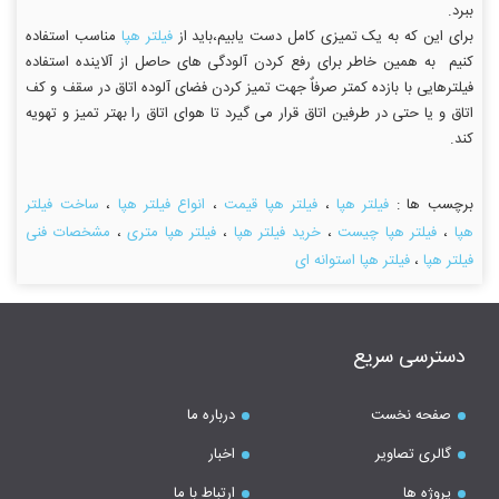
ببرد.
برای این که به یک تمیزی کامل دست یابیم،باید از
فیلتر هپا
مناسب استفاده
کنیم به همین خاطر برای رفع کردن آلودگی های حاصل از آلاینده استفاده
فیلترهایی با بازده کمتر صرفاٌ جهت تمیز کردن فضای آلوده اتاق در سقف و کف
اتاق و یا حتی در طرفین اتاق قرار می گیرد تا هوای اتاق را بهتر تمیز و تهویه
کند.
برچسب ها :
فیلتر هپا
،
فیلتر هپا قیمت
،
انواع فیلتر هپا
،
ساخت فیلتر
هپا
،
فیلتر هپا چیست
،
خرید فیلتر هپا
،
فیلتر هپا متری
،
مشخصات فنی
فیلتر هپا
،
فیلتر هپا استوانه ای
دسترسی سریع
صفحه نخست
درباره ما
گالری تصاویر
اخبار
پروژه ها
ارتباط با ما