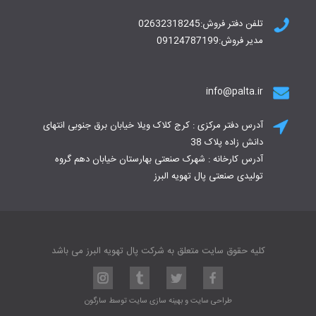
تلفن دفتر فروش:02632318245
مدیر فروش:09124787199
info@palta.ir
آدرس دفتر مرکزی : کرج کلاک ویلا خیابان برق جنوبی انتهای
دانش زاده پلاک 38
آدرس کارخانه : شهرک صنعتی بهارستان خیابان دهم گروه
تولیدی صنعتی پال تهویه البرز
کلیه حقوق سایت متعلق به شرکت پال تهویه البرز می باشد
طراحی سایت
و
بهینه سازی سایت
توسط
سارگون