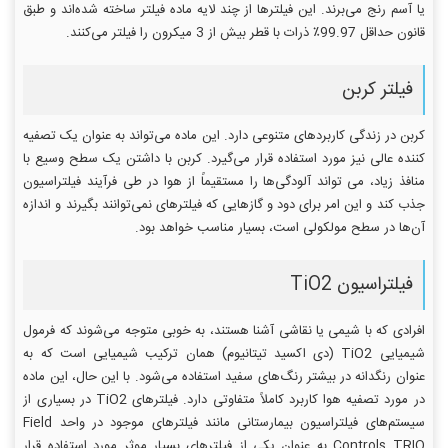
یا آسم رنج می‌برند. این فیلترها از چند لایه ماده فیلتر ساخته شده‌اند و طبق
قانون حداقل 99.97٪ ذرات با قطر بیش از 3 میکرون را فیلتر می‌کنند.
فیلتر کربن
کربن در زندگی کاربردهای متنوعی دارد. این ماده می‌تواند به عنوان یک تصفیه
کننده عالی نیز مورد استفاده قرار می‌گیرد. کربن با داشتن یک سطح وسیع با
منافذ زیاد، می تواند آلودگی‌ها را مستقیماً از هوا در طی فرآیند فیلتراسیون
جذب کند و این امر برای دود و گازهایی که فیلترهای نمی‌توانند بگیرند و اندازه
آن‌ها در سطح مولکولی است، بسیار مناسب خواهد بود.
فیلتراسیون TiO2
افرادی که با شیمی یا نقاشی آشنا هستند، به خوبی متوجه می‌شوند که فرمول
شیمیایی TiO2 (دی اکسید تیتانیوم) همان ترکیب شیمیایی است که به
عنوان رنگدانه در بیشتر رنگ‌های سفید استفاده می‌شود. با این حال، این ماده
در مورد تصفیه هوا کاربرد کاملاً متفاوتی دارد. فیلترهای TiO2 در بسیاری از
سیستم‌های فیلتراسیون بیمارستانی مانند فیلترهای موجود در واحد Field
Controls TRIO به عنوان یکی از فیلترهای بسیار موثر مورد استفاده قرار