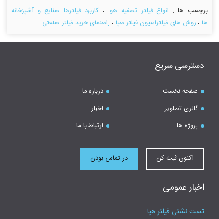
برچسب ها :
انواع فیلتر تصفیه هوا
،
کاربرد فیلترها صنایع و آشپزخانه
ها
،
روش های فیلتراسیون فیلتر هپا
،
راهنمای خرید فیلتر صنعتی
دسترسی سریع
صفحه نخست
درباره ما
گالری تصاویر
اخبار
پروژه ها
ارتباط با ما
اکنون ثبت کن
در تماس بودن
اخبار عمومی
تست نشتی فیلتر هپا