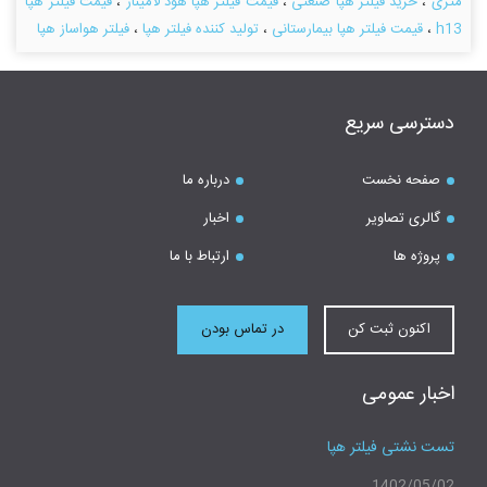
متری
،
خرید فیلتر هپا صنعتی
،
قیمت فیلتر هپا هود لامینار
،
قیمت فیلتر هپا
h13
،
قیمت فیلتر هپا بیمارستانی
،
تولید کننده فیلتر هپا
،
فیلتر هواساز هپا
دسترسی سریع
صفحه نخست
درباره ما
گالری تصاویر
اخبار
پروژه ها
ارتباط با ما
اکنون ثبت کن
در تماس بودن
اخبار عمومی
تست نشتی فیلتر هپا
1402/05/02