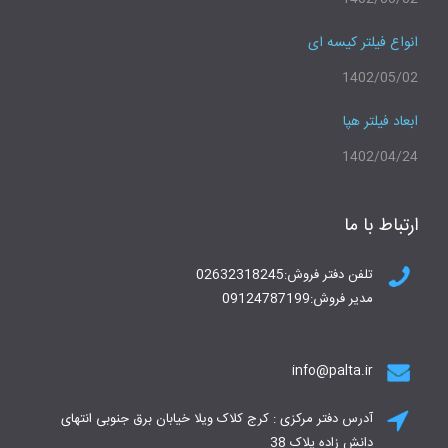
انواع فیلتر کیسه ای
1402/05/02
ابعاد فیلتر هپا
1402/04/24
ارتباط با ما
تلفن دفتر فروش:02632318245
مدیر فروش:09124787199
info@palta.ir
آدرس دفتر مرکزی : کرج کلاک ویلا خیابان برق جنوبی انتهای
دانش زاده پلاک 38