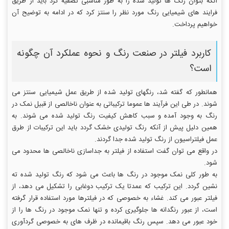
آنکه بتوان رنگ ها تولید شده را به طور مناسبی تصفیه کرد باید از طریق
فرایند های شیمیایی رنگ مورد نظر را سنتز کرد که در ادامه به توضیح آن
خواهیم پرداخت.
کاربرد فیلتر در صنعت رنگ و نحوه عملکرد آن چگونه
است؟
همانطور که گفته شد، رنگهای تولید شده از طریق عمل شیمیایی سنتز می
شوند. در طی این فرآیند ها عموما ترکیباتی به عنوان ناخالصی از قبیل نمک در
رنگ به وجود آمده و سبب کاهش کیفیت رنگ تولید شده می شوند. به
همین دلیل پیش از آنکه رنگ تولیدی خشک گردد باید این ترکیبات از طرق
عمل فیلتراسیون از رنگ تولید شده جدا گردند.
در واقع می توان گفت استفاده از فیلتر به جداسازی ناخالصی ها محدود می
شود.
به طور کلی نمک موجود در رنگ ها باعث می شود که رنگ تولید شده ته
نشین گردد. این ترکیب که عمدتا یک ترکیب دوغابی را تشکیل می دهد، از
فیلتر عبور می کند. غشاء به خصوصی که در فیلترها مورد استفاده قرار گرفته
است، از عبور رنگدانه ها جلوگیری کرده و تنها نمک موجود در رنگ ها را از
خود عبور می دهد. سپس رنگ باقیمانده در ظرف های به خصوصی گردآوری