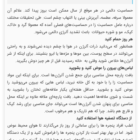
حساسیت دائمی در هر موقع از سال ممکن است بروز پیدا کند. علائم آن
معمولا سرفه، عطسه، آبریزش بینی یا التهاب چشم است. طی تحقیقات مختلف
درباره عامل حساسیت زا در حساسیت‌های فصلی آمده که معمولا گرد و خاک،
کپک، مو و شوره حیوانات باعث تشدید آلرژی دائمی می‌شود.
هر روز حمام کنید
همانطور که می‌دانید ذرات آلرژن در هوا با چشم دیده نمی‌شوند و به راحتی
می‌توانند در سطح پوست، بین موها و مژه‌ها یا ابرو بنشینند. برای اینکه از شر
آلرژن‌ها خلاص شوید وقتی به خانه رسیدید قبل از هر چیز دوش بگیرید.
لباس‌های بیرون را عوض کنید و بشویید
بافت پارچه محل مناسبی برای جمع شدن آلرژن‌ها است. برای اینکه این مواد
حساسیت زا را با خود به کل خانه نبرید، لباس هایی که بیرون می‌پوشید را
عوض کنید و بشویید. حداقل هفته‌ای یکبار ملافه‌های تختان را بشویید به
شست و شوی ملافه‌ها اهمیت دهید. بافت پارچه‌ای ملافه علاوه بر اینکه محل
مناسبی برای پنهان شدن آلرژن‌ها است می‌تواند جای مناسبی برای رشد کپک
و قارچ هم باشد. چرا که هم تاریک و هم مرطوب است.
از دستگاه تصفیه هوا استفاده کنید
اغلب افراد پنجره ها را برای ساعاتی از روز باز می‌گذارند تا هوای محیط عوض
شود. اما در بهار بهتر است باز کردن پنجره ها را فراموش کنید و از یک دستگاه
تصفیه هوا استفاده کنید. دستگاه‌های تصفیه هوا فیلتر دار گزینه مناسبی برای