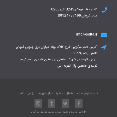
تلفن دفتر فروش:02632318245
مدیر فروش:09124787199
info@palta.ir
آدرس دفتر مرکزی : کرج کلاک ویلا خیابان برق جنوبی انتهای
دانش زاده پلاک 38
آدرس کارخانه : شهرک صنعتی بهارستان خیابان دهم گروه
تولیدی صنعتی پال تهویه البرز
کلیه حقوق سایت متعلق به شرکت پال تهویه البرز می باشد
طراحی سایت
و
بهینه سازی سایت
توسط
سارگون