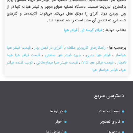
پاکسازی آلرژن‌ها هستند. دستگاه تصفیه هوای مجهز به فیلتر هپا نه تنها در از
بین بیردن مواد آلرژی زا موفق عمل می‌کند می‌تواند آلاینده‌ها و گازهای
شیمیایی که تنفس آن مضر است را هم تصفیه کند.
مطالب مرتبط :
فیلتر کیسه ای
|
فیلتر هپا
برچسب ها :
راهکارهای کاربردی مقابله با آلرژی در فصل بهار
،
قیمت فیلتر هپا
هواساز
،
فیلتر هپا متری
،
خرید فیلتر هپا صنعتی
،
قیمت فیلتر هپا هود
لامینار
،
قیمت فیلتر هپا h13
،
قیمت فیلتر هپا بیمارستانی
،
تولید کننده فیلتر
هپا
،
فیلتر هواساز هپا
دسترسی سریع
صفحه نخست
درباره ما
گالری تصاویر
اخبار
پروژه ها
ارتباط با ما